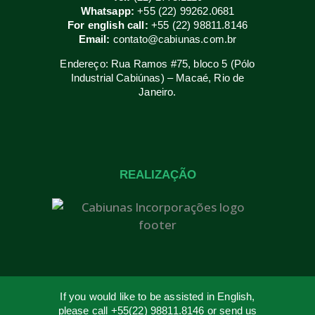
Whatsapp:
+55 (22) 99262.0681
For english call:
+55 (22) 98811.8146
Email:
contato@cabiunas.com.br
Endereço: Rua Ramos #75, bloco 5 (Pólo
Industrial Cabiúnas) – Macaé, Rio de
Janeiro.
REALIZAÇÃO
If you would like to be assisted in English,
please call +55(22) 98811.8146 or send us